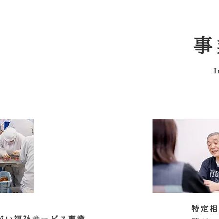
事
I
特定相