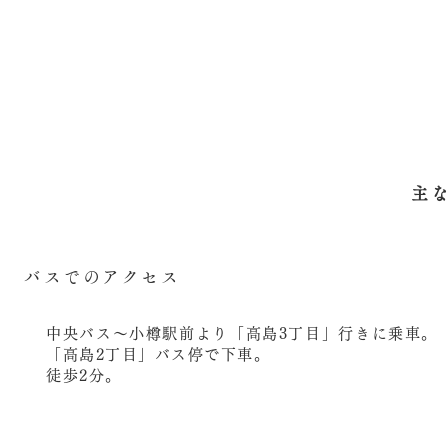
主
バスでのアクセス
中央バス〜小樽駅前より「高島3丁目」行きに乗車。
「高島2丁目」バス停で下車。
徒歩2分。