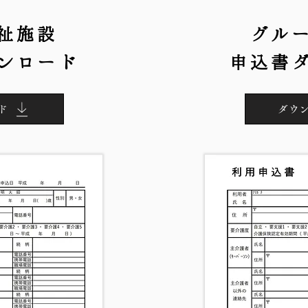
祉施設
グル
ンロード
申込書
ド
ダウ