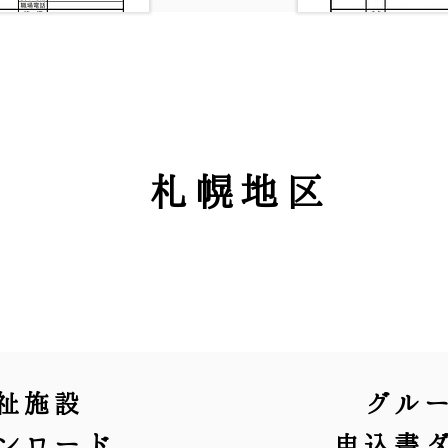
札幌地区
祉施設
グル
ンロード
申込書